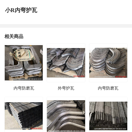
小R内弯护瓦
相关商品
内弯防磨瓦
外弯护瓦
内弯防磨瓦