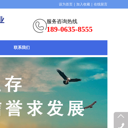
设为首页
|
加入收藏
|
在线留言
业
服务咨询热线
189-063
5-8555
联系我们